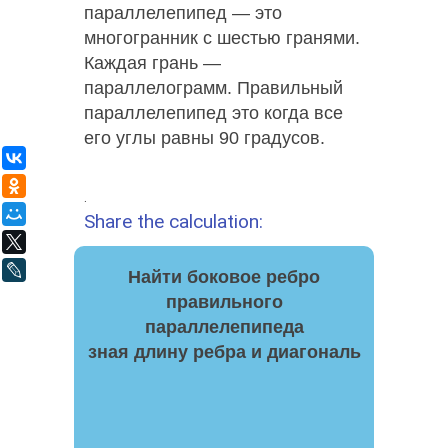
параллелепипед — это
многогранник с шестью гранями.
Каждая грань —
параллелограмм. Правильный
параллелепипед это когда все
его углы равны 90 градусов.
ВКонтакте
Одноклассники
.
Мой Мир
Share the calculation:
X
LiveJournal
Найти боковое ребро
правильного
параллелепипеда
зная длину ребра и диагональ