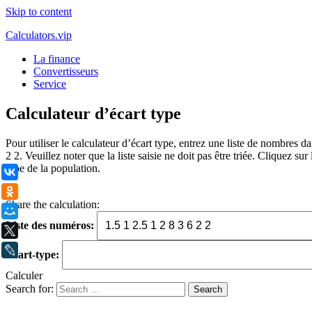
Skip to content
Calculators.vip
La finance
Convertisseurs
Service
Calculateur d’écart type
Pour utiliser le calculateur d’écart type, entrez une liste de nombres d
2 2. Veuillez noter que la liste saisie ne doit pas être triée. Cliquez sur
type de la population.
ВКонтакте
.
Одноклассники
Share the calculation:
Мой Мир
Liste des numéros:
X
LiveJournal
Écart-type:
Calculer
Search for: