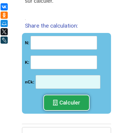
sur calculer.
ВКонтакте
Одноклассники
.
Мой Мир
Share the calculation:
X
LiveJournal
N:
K:
nCk:
Calculer