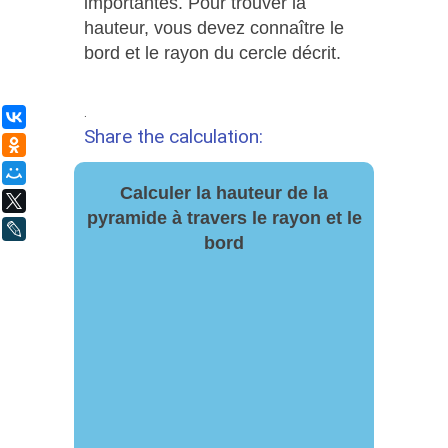
importantes. Pour trouver la
hauteur, vous devez connaître le
bord et le rayon du cercle décrit.
.
ВКонтакте
Share the calculation:
Одноклассники
Мой Мир
Calculer la hauteur de la
X
pyramide à travers le rayon et le
LiveJournal
bord