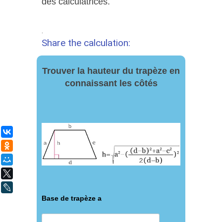
des calculatrices.
.
Share the calculation:
Trouver la hauteur du trapèze en
connaissant les côtés
ВКонтакте
Одноклассники
Мой Мир
X
LiveJournal
Base de trapèze a