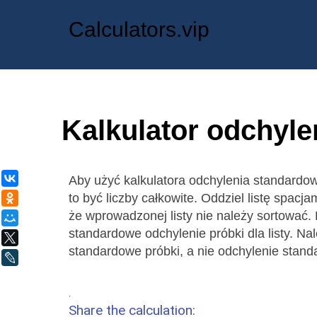
Calculators.vip
Kalkulator odchyl
ВКонтакте
Aby użyć kalkulatora odchylenia standardow
to być liczby całkowite. Oddziel listę spacja
Одноклассники
że wprowadzonej listy nie należy sortować. K
Мой Мир
standardowe odchylenie próbki dla listy. Na
X
standardowe próbki, a nie odchylenie stand
LiveJournal
.
Share the calculation: