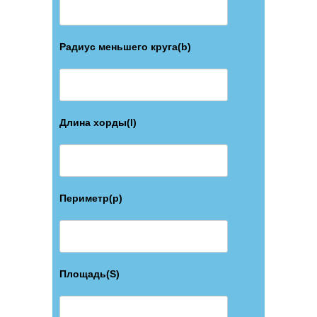
Радиус меньшего круга(b)
Длина хорды(l)
Периметр(p)
Площадь(S)