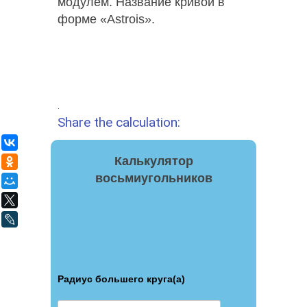
модулем. Название кривой в
форме «Astrois».
.
Share the calculation:
ВКонтакте
Калькулятор
Одноклассники
восьмиугольников
Мой Мир
X
LiveJournal
Радиус большего круга(a)