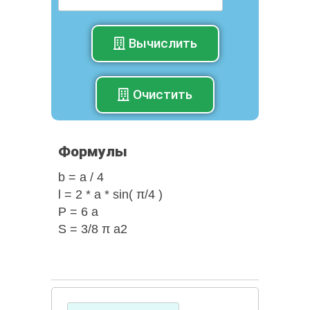
Вычислить
Очистить
Формулы
b = a / 4
l = 2 * a * sin( π/4 )
Р = 6 а
S = 3/8 π a2