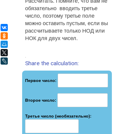
Рассчитать. Помните, что вам не
обязательно вводить третье
число, поэтому третье поле
можно оставить пустым, если вы
ВКонтакте
рассчитываете только НОД или
Одноклассники
НОК для двух чисел.
Мой Мир
X
.
LiveJournal
Share the calculation:
Первое число:
Второе число:
Третье число (необязательно):