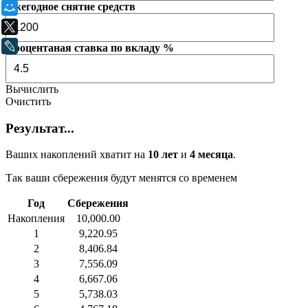
Ежегодное снятие средств
Мой Мир
X
LiveJournal
Процентаная ставка по вкладу %
Вычислить
Очистить
Результат...
Ваших накоплений хватит на
10 лет
и
4 месяца
.
Так ваши сбережения будут менятся со временем
Год
Сбережения
Накопления
10,000.00
1
9,220.95
2
8,406.84
3
7,556.09
4
6,667.06
5
5,738.03