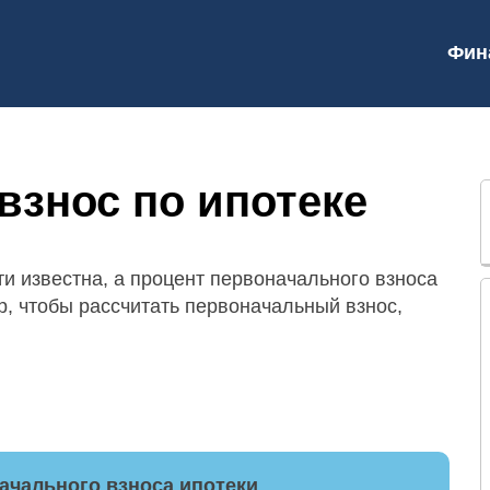
Фин
знос по ипотеке
и известна, а процент первоначального взноса
р, чтобы рассчитать первоначальный взнос,
ачального взноса ипотеки