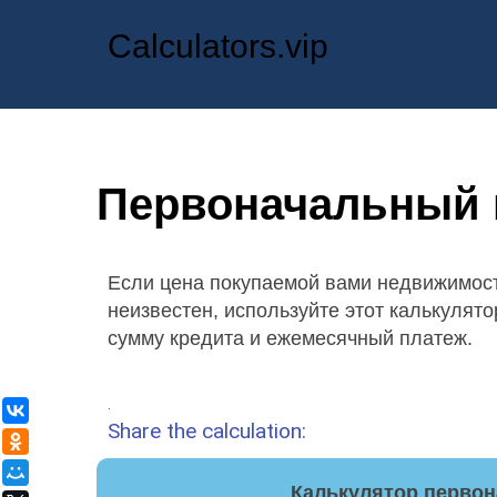
Calculators.vip
Первоначальный в
Если цена покупаемой вами недвижимост
неизвестен, используйте этот калькулято
сумму кредита и ежемесячный платеж.
.
ВКонтакте
Share the calculation:
Одноклассники
Мой Мир
Калькулятор первон