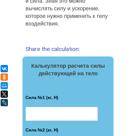
и сила. Зная это можно
вычислять силу и ускорение,
которое нужно применить к телу
воздействия.
.
Share the calculation:
Калькулятор расчета силы
ВКонтакте
действующей на тело
Одноклассники
Мой Мир
X
Сила №1 (кг, Н)
LiveJournal
Сила №2 (кг, Н)