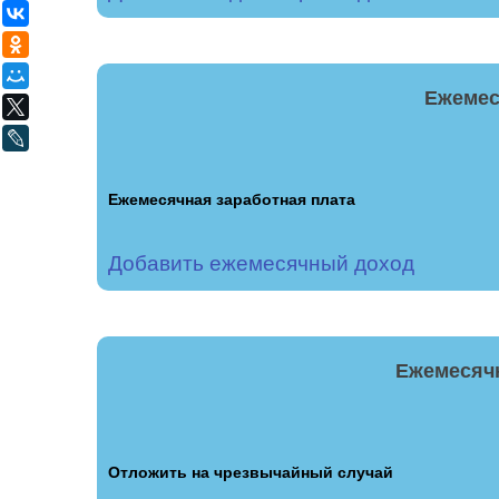
ВКонтакте
Одноклассники
Мой Мир
Ежемес
X
LiveJournal
Ежемесячная заработная плата
Добавить ежемесячный доход
Ежемесяч
Отложить на чрезвычайный случай