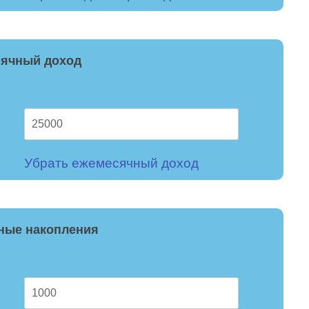
ячный доход
Убрать ежемесячный доход
ные накопления