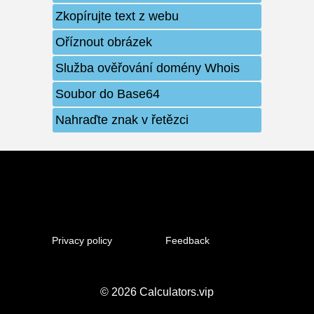
Zkopírujte text z webu
Oříznout obrázek
Služba ověřování domény Whois
Soubor do Base64
Nahraďte znak v řetězci
Privacy policy
Feedback
© 2026
Calculators.vip