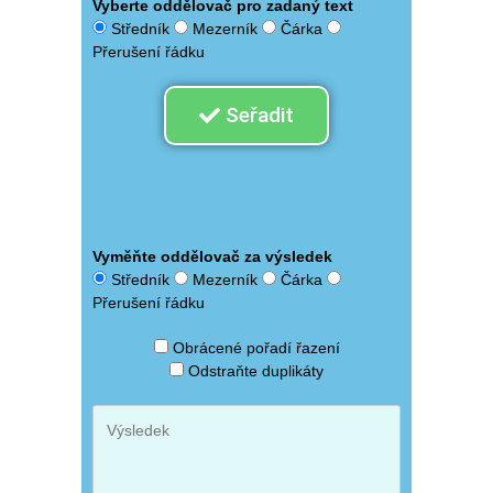
Vyberte oddělovač pro zadaný text
Středník
Mezerník
Čárka
Přerušení řádku
Seřadit
Vyměňte oddělovač za výsledek
Středník
Mezerník
Čárka
Přerušení řádku
Obrácené pořadí řazení
Odstraňte duplikáty