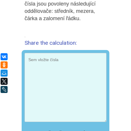
čísla jsou povoleny následující
oddělovače: středník, mezera,
čárka a zalomení řádku.
.
Share the calculation:
ВКонтакте
Одноклассники
Мой Мир
X
LiveJournal