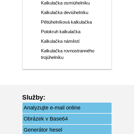
Kalkulačka osmiúhelníku
Kalkulačka deviúhelníku
Pětiúhelníková kalkulačka
Polokruh kalkulačka
Kalkulačka náměstí
Kalkulačka rovnostranného
trojúhelníku
Služby
:
Analyzujte e-mail online
Obrázek v Base64
Generátor hesel