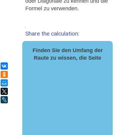
oder Diagonale zu kennen und die
Formel zu verwenden.
.
Share the calculation:
Finden Sie den Umfang der
Raute zu wissen, die Seite
ВКонтакте
Одноклассники
Мой Мир
X
LiveJournal