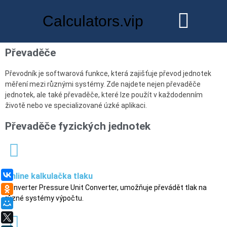
Calculators.vip
Převaděče
Převodník je softwarová funkce, která zajišťuje převod jednotek
měření mezi různými systémy. Zde najdete nejen převaděče
jednotek, ale také převaděče, které lze použít v každodenním
životě nebo ve specializované úzké aplikaci.
Převaděče fyzických jednotek
ВКонтакте
Online kalkulačka tlaku
Converter Pressure Unit Converter, umožňuje převádět tlak na
Одноклассники
různé systémy výpočtu.
Мой Мир
X