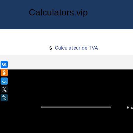
Calculators.vip
Calculateur de TVA
ВКонтакте
Одноклассники
Мой Мир
X
LiveJournal
Pri