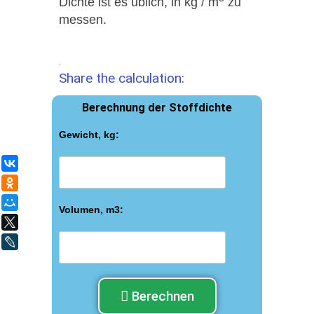
Dichte ist es üblich, in kg / m
zu
messen.
.
Share the calculation:
Berechnung der Stoffdichte
Gewicht, kg:
ВКонтакте
Одноклассники
Мой Мир
Volumen, m3:
X
LiveJournal
Berechnen