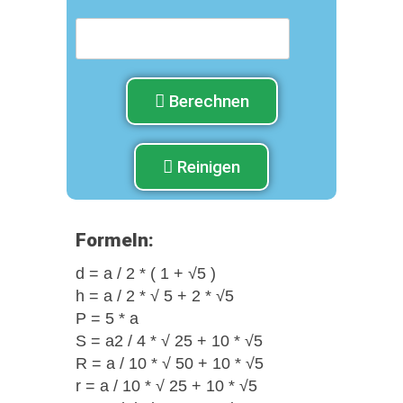
Berechnen
Reinigen
Formeln:
d = a / 2 * ( 1 + √5 )
h = a / 2 * √ 5 + 2 * √5
Р = 5 * а
S = a2 / 4 * √ 25 + 10 * √5
R = a / 10 * √ 50 + 10 * √5
r = a / 10 * √ 25 + 10 * √5