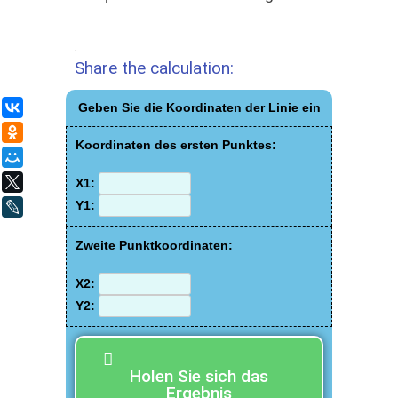
.
Share the calculation:
Geben Sie die Koordinaten der Linie ein
ВКонтакте
Одноклассники
Koordinaten des ersten Punktes:
Мой Мир
X
X1:
Y1:
LiveJournal
Zweite Punktkoordinaten:
X2:
Y2:
Holen Sie sich das
Ergebnis