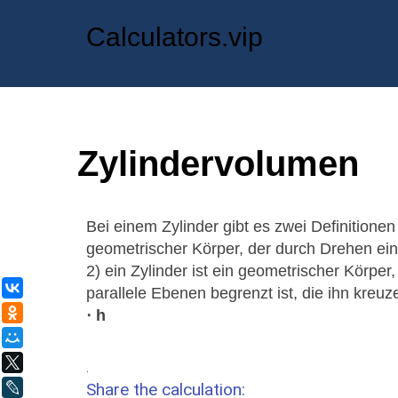
Calculators.vip
Zylindervolumen
Bei einem Zylinder gibt es zwei Definitionen 
geometrischer Körper, der durch Drehen ein
2) ein Zylinder ist ein geometrischer Körper
ВКонтакте
parallele Ebenen begrenzt ist, die ihn kre
Одноклассники
⋅ h
Мой Мир
X
.
Share the calculation:
LiveJournal