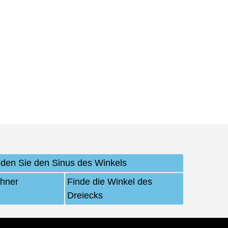
nden Sie den Sinus des Winkels
hner
Finde die Winkel des
Dreiecks