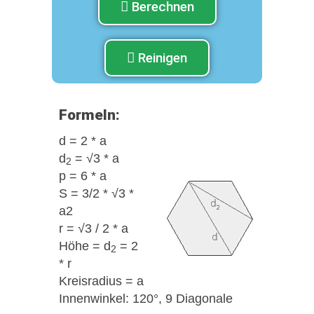
Berechnen
Reinigen
Formeln:
d = 2 * a
d
= √3 * a
2
p = 6 * a
S = 3/2 * √3 *
a2
r = √3 / 2 * a
Höhe = d
= 2
2
* r
Kreisradius = a
Innenwinkel: 120°, 9 Diagonale