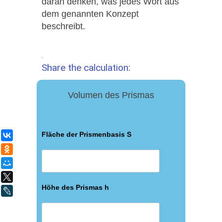
daran denken, was jedes Wort aus
dem genannten Konzept
beschreibt.
.
Share the calculation:
Volumen des Prismas
Fläche der Prismenbasis S
ВКонтакте
Одноклассники
Мой Мир
X
Höhe des Prismas h
LiveJournal