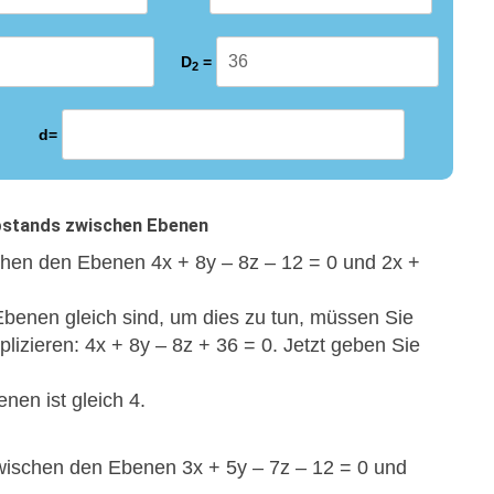
D
=
2
d=
Abstands zwischen Ebenen
chen den Ebenen 4x + 8y – 8z – 12 = 0 und 2x +
benen gleich sind, um dies zu tun, müssen Sie
lizieren: 4
x
+ 8
y
– 8
z
+ 36 = 0. Jetzt geben Sie
en ist gleich 4.
wischen den Ebenen 3x + 5y – 7z – 12 = 0 und