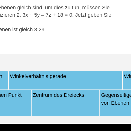
benen gleich sind, um dies zu tun, müssen Sie
zieren 2: 3
x
+ 5
y
– 7
z
+ 18 = 0. Jetzt geben Sie
en ist gleich 3.29
n
Winkelverhältnis gerade
Wi
hen Punkt
Zentrum des Dreiecks
Gegenseitig
von Ebenen