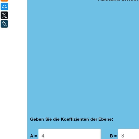
Мой Мир
X
LiveJournal
Geben Sie die Koeffizienten der Ebene:
А =
B =