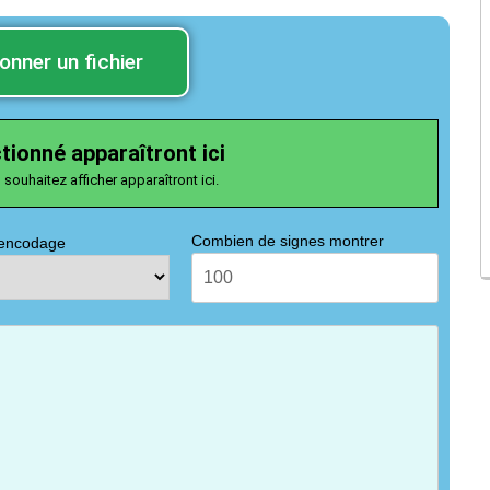
onner un fichier
ctionné apparaîtront ici
 souhaitez afficher apparaîtront ici.
Combien de signes montrer
l'encodage