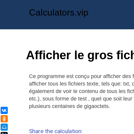
Calculators.vip
Afficher le gros fic
Ce programme est conçu pour afficher des fic
afficher tous les fichiers texte, tels que: tx
également de voir le contenu de tous les fic
etc.), sous forme de test , quel que soit leur 
plusieurs centaines de gigaoctets.
ВКонтакте
Одноклассники
.
Мой Мир
Share the calculation: