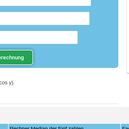
erechnung
cos y).
Rechner Median der fünf zahlen
Fa