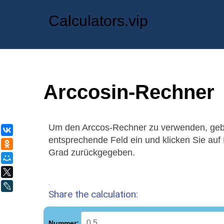
Calculators.vip
Arccosin-Rechner
Um den Arccos-Rechner zu verwenden, gebe
ВКонтакте
entsprechende Feld ein und klicken Sie au
Одноклассники
Grad zurückgegeben.
Мой Мир
X
.
LiveJournal
Share the calculation:
Nummer: