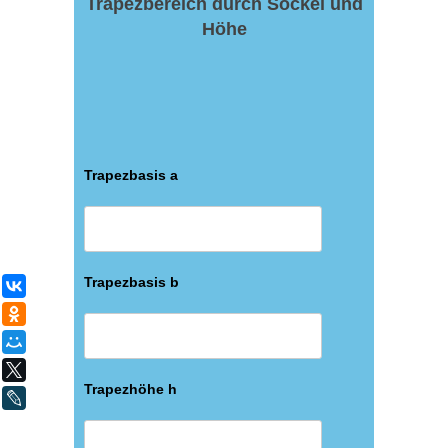
Trapezbereich durch Sockel und
Höhe
Trapezbasis a
Trapezbasis b
ВКонтакте
Одноклассники
Мой Мир
X
Trapezhöhe h
LiveJournal