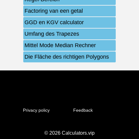
Factoring van een getal
GGD en KGV calculator
Umfang des Trapezes
Mittel Mode Median Rechner
Die Fläche des richtigen Polygons
Privacy policy
Feedback
© 2026
Calculators.vip