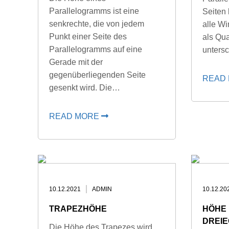
Parallelogramms ist eine
Seiten
senkrechte, die von jedem
alle Wi
Punkt einer Seite des
als Qu
Parallelogramms auf eine
unters
Gerade mit der
gegenüberliegenden Seite
READ
gesenkt wird. Die…
READ MORE
10.12.2021
ADMIN
10.12.20
TRAPEZHÖHE
HÖHE 
DREI
Die Höhe des Trapezes wird