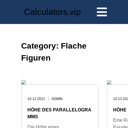
Skip
Calculators.vip
to
content
Category: Flache
Figuren
10.12.2021
ADMIN
10.12.20
HÖHE DES PARALLELOGRA
HÖHE
MMS
Eine Ra
Die Höhe eines
Parall