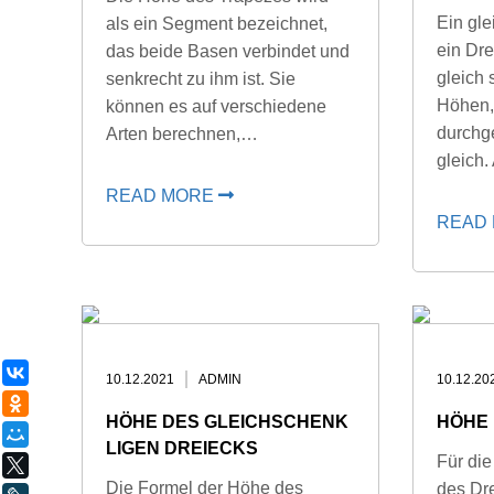
Ein gle
als ein Segment bezeichnet,
ein Dre
das beide Basen verbindet und
gleich 
senkrecht zu ihm ist. Sie
Höhen,
können es auf verschiedene
durchg
Arten berechnen,…
gleich.
READ MORE
READ
ВКонтакте
10.12.2021
ADMIN
10.12.20
Одноклассники
HÖHE DES GLEICHSCHENK
HÖHE 
Мой Мир
LIGEN DREIECKS
Für die
X
Die Formel der Höhe des
des Dr