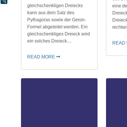
LiveJournal
gleichschenkligen Dreiecks
eine d
kann aus dem Satz des
Dreieck
Pythagoras sowie der Geron-
Dreieck
Formel abgeleitet werden. Ein
rechtw
gleichschenkliges Dreieck wird
ein solches Dreieck…
READ
READ MORE