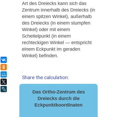
Art des Dreiecks kann sich das
Zentrum innerhalb des Dreiecks (in
einem spitzen Winkel), außerhalb
des Dreiecks (in einem stumpfen
Winkel) oder mit einem
Scheitelpunkt (in einem
rechteckigen Winkel — entspricht
einem Eckpunkt im geraden
Winkel) befinden.
ВКонтакте
Одноклассники
.
Мой Мир
Share the calculation:
X
LiveJournal
Das Ortho-Zentrum des
Dreiecks durch die
Eckpunktkoordinaten