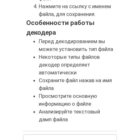
Нажмите на ссылку с именем
файла, для сохранения.
Особенности работы
декодера
Перед декодированием вы
можете установить тип файла
Некоторые типы файлов
декодер определяет
автоматически
Сохраните файл нажав на имя
файла
Просмотрите основную
информацию о файле
Анализируйте текстовый
дамп файла