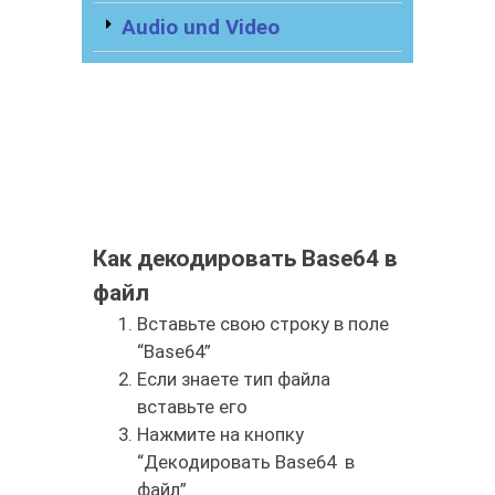
Audio und Video
Как декодировать Base64 в
файл
Вставьте свою строку в поле
“Base64”
Если знаете тип файла
вставьте его
Нажмите на кнопку
“Декодировать Base64 в
файл”