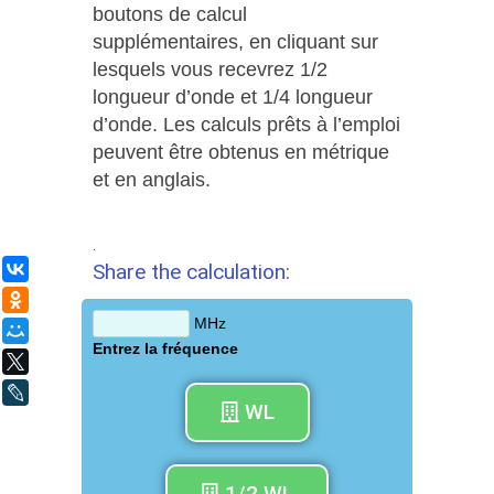
boutons de calcul
supplémentaires, en cliquant sur
lesquels vous recevrez 1/2
longueur d’onde et 1/4 longueur
d’onde. Les calculs prêts à l’emploi
peuvent être obtenus en métrique
et en anglais.
.
Share the calculation:
ВКонтакте
Одноклассники
MHz
Мой Мир
Entrez la fréquence
X
LiveJournal
WL
1/2 WL