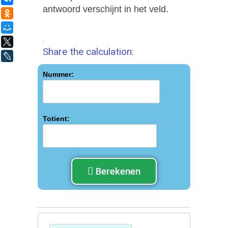
antwoord verschijnt in het veld.
Одноклассники
Мой Мир
.
X
Share the calculation:
LiveJournal
Nummer:
Totient:
Berekenen