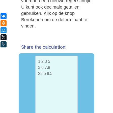
voordat u een nieuwe regel schrijft.
U kunt ook decimale getallen
gebruiken. Klik op de knop
ВКонтакте
Berekenen om de determinant te
Одноклассники
vinden.
Мой Мир
X
.
LiveJournal
Share the calculation: