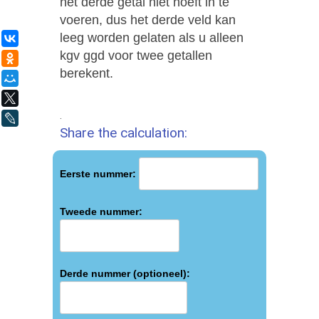
het derde getal niet hoeft in te
voeren, dus het derde veld kan
leeg worden gelaten als u alleen
ВКонтакте
kgv ggd voor twee getallen
Одноклассники
berekent.
Мой Мир
X
.
LiveJournal
Share the calculation:
Eerste nummer:
Tweede nummer:
Derde nummer (optioneel):