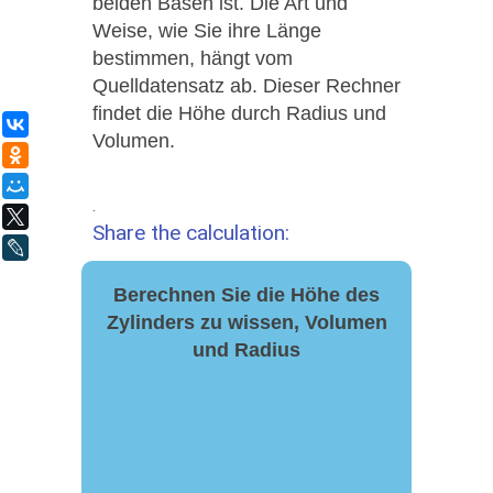
beiden Basen ist. Die Art und
Weise, wie Sie ihre Länge
bestimmen, hängt vom
Quelldatensatz ab. Dieser Rechner
findet die Höhe durch Radius und
ВКонтакте
Volumen.
Одноклассники
Мой Мир
.
X
Share the calculation:
LiveJournal
Berechnen Sie die Höhe des
Zylinders zu wissen, Volumen
und Radius