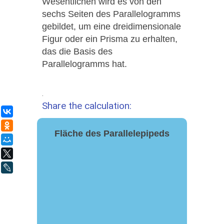
Wesentlichen wird es von den
sechs Seiten des Parallelogramms
gebildet, um eine dreidimensionale
Figur oder ein Prisma zu erhalten,
das die Basis des
Parallelogramms hat.
.
Share the calculation:
ВКонтакте
Одноклассники
Fläche des Parallelepipeds
Мой Мир
X
LiveJournal