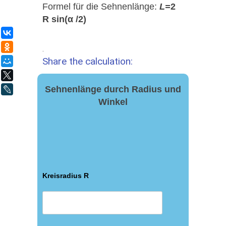
Formel für die Sehnenlänge:
L=
2
R sin(α /2)
ВКонтакте
Одноклассники
.
Share the calculation:
Мой Мир
X
Sehnenlänge durch Radius und
LiveJournal
Winkel
Kreisradius R