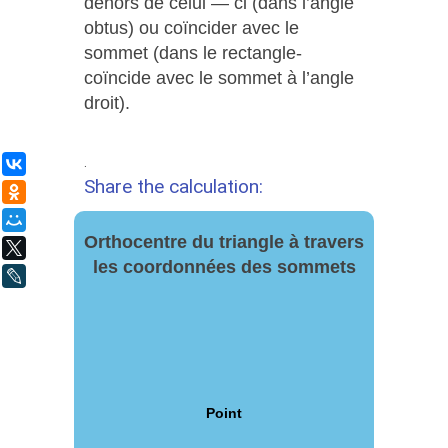
dehors de celui — ci (dans l’angle
obtus) ou coïncider avec le
sommet (dans le rectangle-
coïncide avec le sommet à l’angle
droit).
.
ВКонтакте
Share the calculation:
Одноклассники
Мой Мир
Orthocentre du triangle à travers
X
les coordonnées des sommets
LiveJournal
Point