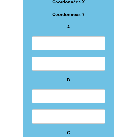
Coordonnées X
Coordonnées Y
A
B
C