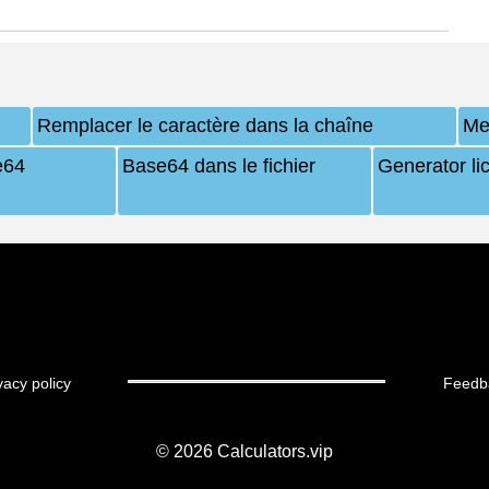
Remplacer le caractère dans la chaîne
Mes
e64
Base64 dans le fichier
Generator li
vacy policy
Feedb
© 2026
Calculators.vip