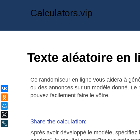
Calculators.vip
Texte aléatoire en 
Ce randomiseur en ligne vous aidera à géné
ou des annonces sur un modèle donné. Le m
ВКонтакте
pouvez facilement faire le vôtre.
Одноклассники
Мой Мир
.
X
Share the calculation:
LiveJournal
Après avoir développé le modèle, spécifiez l