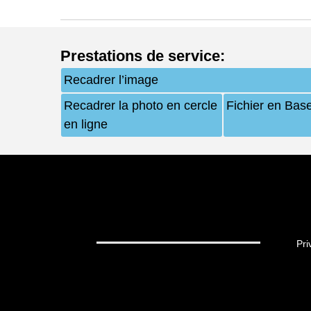
Prestations de service
:
Recadrer l’image
Recadrer la photo en cercle
Fichier en Bas
en ligne
Pri