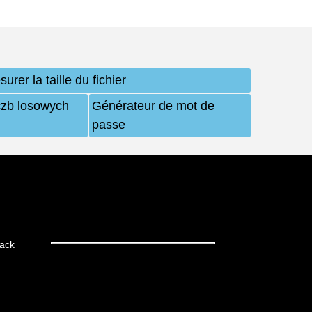
urer la taille du fichier
czb losowych
Générateur de mot de
passe
ack