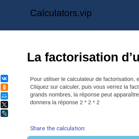
Calculators.vip
La factorisation d
Pour utiliser le calculateur de factorisatio
ВКонтакте
Cliquez sur calculer, puis vous verrez la fact
Одноклассники
grands nombres, la réponse peut apparaîtr
Мой Мир
donnera la réponse 2 * 2 * 2
X
LiveJournal
.
Share the calculation: