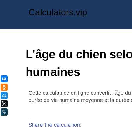
Calculators.vip
L’âge du chien sel
humaines
ВКонтакте
Одноклассники
Cette calculatrice en ligne convertit l’âge d
Мой Мир
durée de vie humaine moyenne et la durée 
X
LiveJournal
.
Share the calculation: