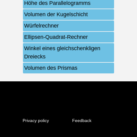
Höhe des Parallelogramms
Volumen der Kugelschicht
Würfelrechner
Ellipsen-Quadrat-Rechner
Winkel eines gleichschenkligen
Dreiecks
Volumen des Prismas
Privacy policy
Feedback