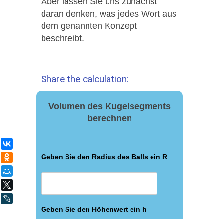
Aber lassen Sie uns zunächst
daran denken, was jedes Wort aus
dem genannten Konzept
beschreibt.
.
Share the calculation:
Volumen des Kugelsegments
berechnen
ВКонтакте
Geben Sie den Radius des Balls ein R
Одноклассники
Мой Мир
X
LiveJournal
Geben Sie den Höhenwert ein h