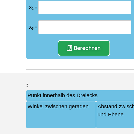
X
=
2
X
=
3
Berechnen
:
Punkt innerhalb des Dreiecks
Winkel zwischen geraden
Abstand zwisc
und Ebene