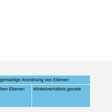
genseitige Anordnung von Ebenen
chen Ebenen
Winkelverhältnis gerade