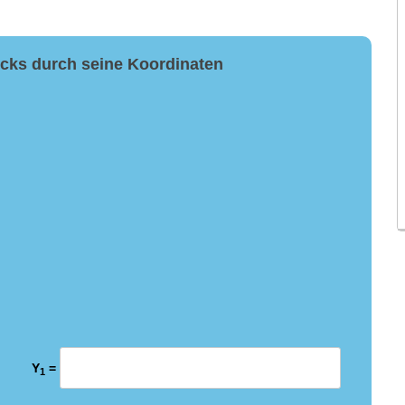
cks durch seine Koordinaten
Y
=
1