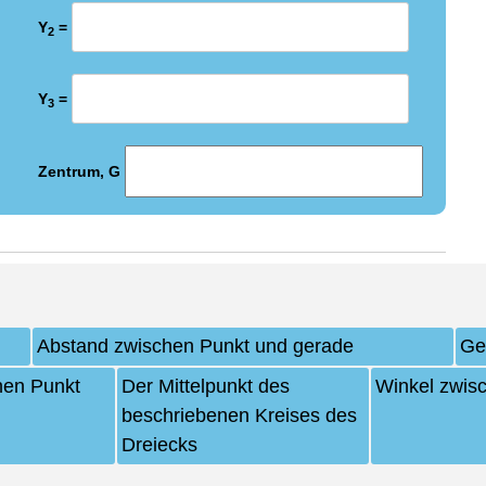
Y
=
2
Y
=
3
Zentrum, G
Abstand zwischen Punkt und gerade
Ge
hen Punkt
Der Mittelpunkt des
Winkel zwis
beschriebenen Kreises des
Dreiecks