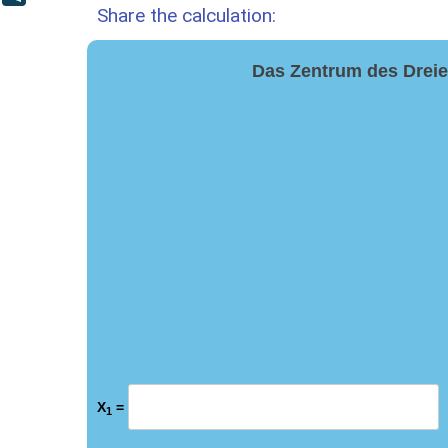
Share the calculation:
Das Zentrum des Dreie
X
=
1