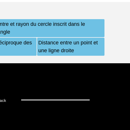
tre et rayon du cercle inscrit dans le
angle
réciproque des
Distance entre un point et
une ligne droite
ack