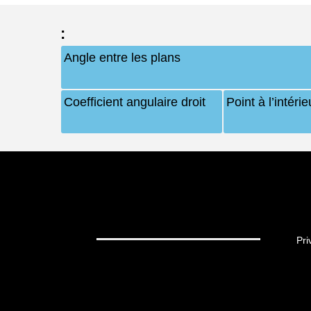
:
Angle entre les plans
Coefficient angulaire droit
Point à l’intéri
Pri