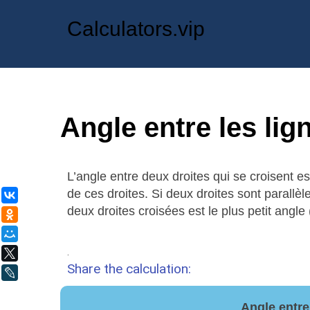
Calculators.vip
Angle entre les lig
L’angle entre deux droites qui se croisent est
de ces droites. Si deux droites sont parallèle
ВКонтакте
deux droites croisées est le plus petit angle 
Одноклассники
Мой Мир
.
X
Share the calculation:
LiveJournal
Angle entre 