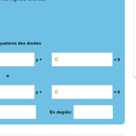
quations des droites
y +
= 0
и
y +
= 0
En degrés: