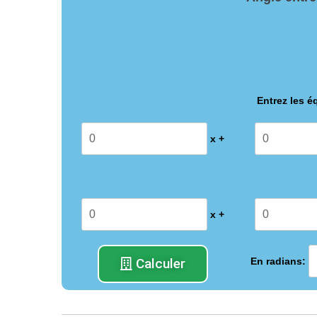
Entrez les é
x +
x +
Calculer
En radians: