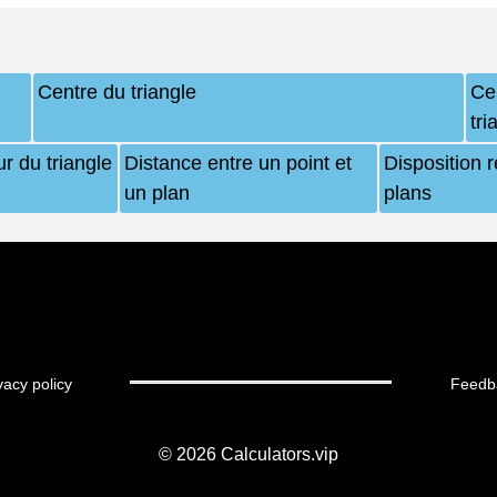
Centre du triangle
Cen
tri
eur du triangle
Distance entre un point et
Disposition 
un plan
plans
vacy policy
Feedb
© 2026
Calculators.vip