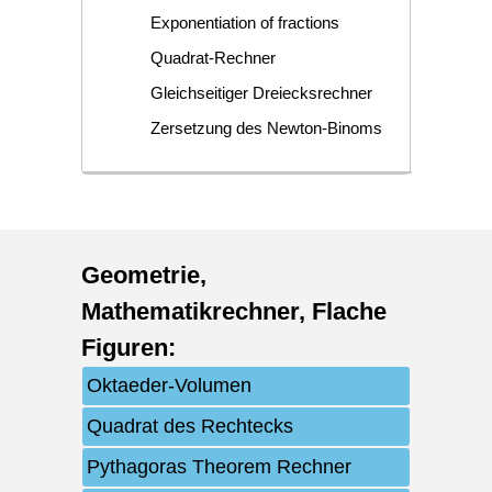
Exponentiation of fractions
Quadrat-Rechner
Gleichseitiger Dreiecksrechner
Zersetzung des Newton-Binoms
Geometrie
,
Mathematikrechner
,
Flache
Figuren
:
Oktaeder-Volumen
Quadrat des Rechtecks
Pythagoras Theorem Rechner