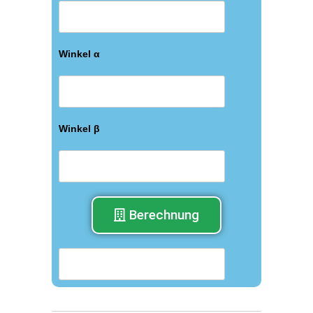
Winkel α
Winkel β
Berechnung