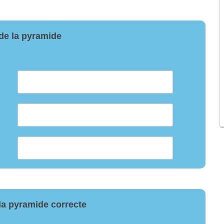
de la pyramide
la pyramide correcte