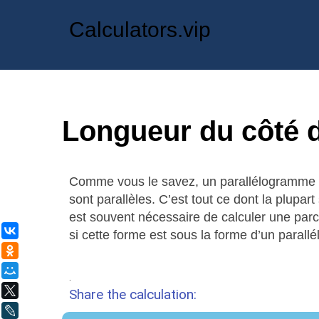
Calculators.vip
Longueur du côté 
Comme vous le savez, un parallélogramme e
sont parallèles. C’est tout ce dont la plupar
est souvent nécessaire de calculer une parce
ВКонтакте
si cette forme est sous la forme d’un parall
Одноклассники
Мой Мир
.
X
Share the calculation:
LiveJournal