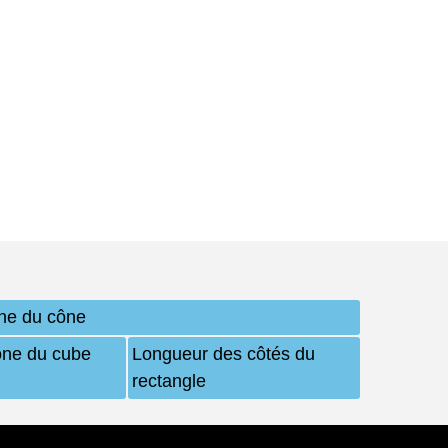
ne du cône
one du cube
Longueur des côtés du
rectangle