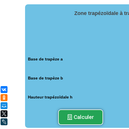
Zone trapézoïdale à tr
Base de trapèze а
Base de trapèze b
ВКонтакте
Hauteur trapézoïdale h
Одноклассники
Мой Мир
X
Calculer
LiveJournal