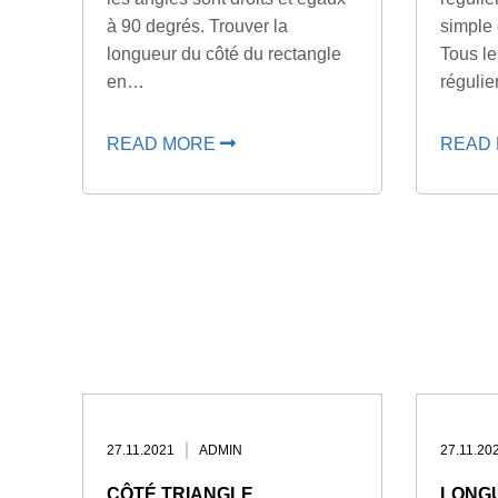
à 90 degrés. Trouver la
simple 
longueur du côté du rectangle
Tous le
en…
régulie
READ MORE
READ
27.11.2021
ADMIN
27.11.20
CÔTÉ TRIANGLE
LONGU