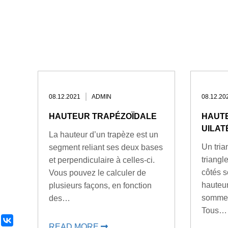
08.12.2021
ADMIN
08.12.20
HAUTEUR TRAPÉZOÏDALE
HAUTE
UILAT
La hauteur d’un trapèze est un
Un tria
segment reliant ses deux bases
triangl
et perpendiculaire à celles-ci.
côtés 
Vous pouvez le calculer de
hauteur
plusieurs façons, en fonction
sommet
des…
Tous…
ВКонтакте
READ MORE