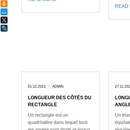
Одноклассники
READ
Мой Мир
X
LiveJournal
01.12.2021
ADMIN
27.11.20
LONGUEUR DES CÔTÉS DU
LONGU
RECTANGLE
ANGLE
Un rectangle est un
Un tria
quadrilatère dans lequel tous
équilat
les angles sont droits et égaux
régulie