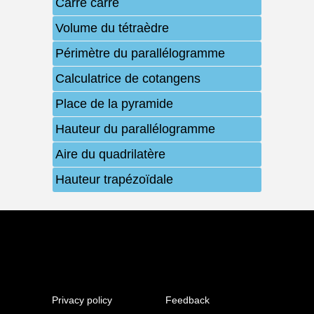
Carré carré
Volume du tétraèdre
Périmètre du parallélogramme
Calculatrice de cotangens
Place de la pyramide
Hauteur du parallélogramme
Aire du quadrilatère
Hauteur trapézoïdale
Privacy policy
Feedback