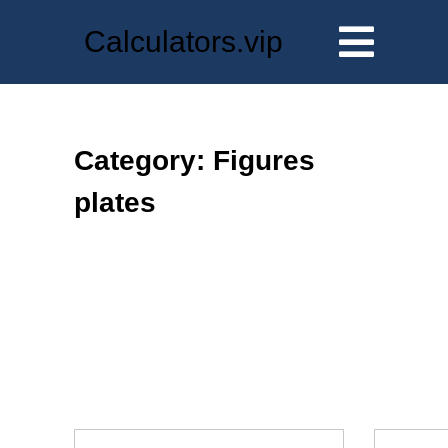
Skip
Calculators.vip
to
content
Category: Figures
plates