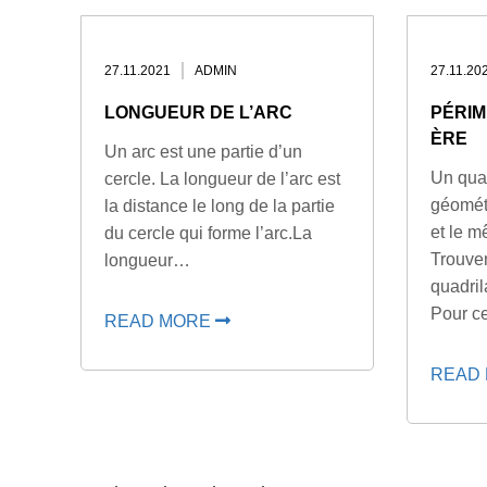
27.11.2021
ADMIN
27.11.20
LONGUEUR DE L’ARC
PÉRIM
ÈRE
Un arc est une partie d’un
Un quad
cercle. La longueur de l’arc est
géomét
la distance le long de la partie
et le 
du cercle qui forme l’arc.La
Trouver
longueur…
quadril
Pour ce
READ MORE
READ