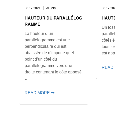
08.12.2021
ADMIN
08.12.20
HAUTEUR DU PARALLÉLOG
HAUT
RAMME
Un los
La hauteur d’un
parall
parallélogramme est une
côtés é
perpendiculaire qui est
tous les
abaissée de n’importe quel
est ap
point d’un côté du
parallélogramme vers une
READ
droite contenant le côté opposé.
…
READ MORE