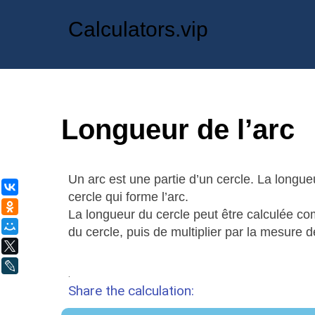
Calculators.vip
Longueur de l’arc
Un arc est une partie d’un cercle. La longueur
ВКонтакте
cercle qui forme l’arc.
Одноклассники
La longueur du cercle peut être calculée com
Мой Мир
du cercle, puis de multiplier par la mesure de
X
LiveJournal
.
Share the calculation: