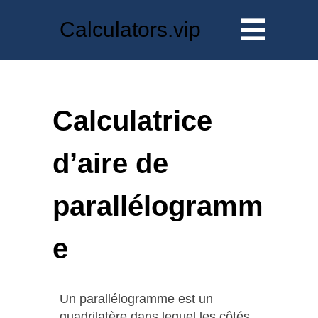
Calculators.vip
Calculatrice
d’aire de
parallélogramm
e
Un parallélogramme est un
quadrilatère dans lequel les côtés